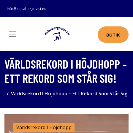
info@kajsabergqvist.nu
BUTIK
VÄRLDSREKORD I HÖJDHOPP –
ETT REKORD SOM STÅR SIG!
Världsrekord I Höjdhopp – Ett Rekord Som Står Sig!
Världsrekord I Höjdhopp