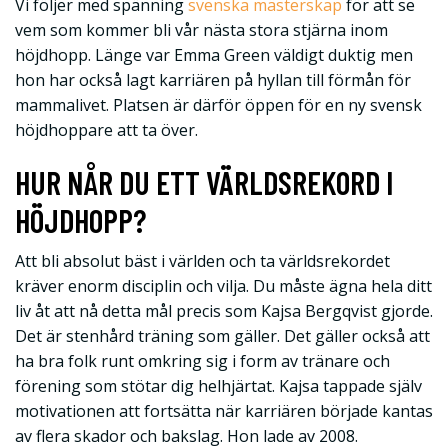
Vi följer med spänning
svenska mästerskap
för att se
vem som kommer bli vår nästa stora stjärna inom
höjdhopp. Länge var Emma Green väldigt duktig men
hon har också lagt karriären på hyllan till förmån för
mammalivet. Platsen är därför öppen för en ny svensk
höjdhoppare att ta över.
HUR NÅR DU ETT VÄRLDSREKORD I
HÖJDHOPP?
Att bli absolut bäst i världen och ta världsrekordet
kräver enorm disciplin och vilja. Du måste ägna hela ditt
liv åt att nå detta mål precis som Kajsa Bergqvist gjorde.
Det är stenhård träning som gäller. Det gäller också att
ha bra folk runt omkring sig i form av tränare och
förening som stötar dig helhjärtat. Kajsa tappade själv
motivationen att fortsätta när karriären började kantas
av flera skador och bakslag. Hon lade av 2008.