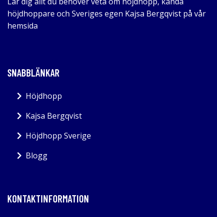
Lär dig allt du behöver veta om höjdhopp, kända
höjdhoppare och Sveriges egen Kajsa Bergqvist på vår
hemsida
SNABBLÄNKAR
Höjdhopp
Kajsa Bergqvist
Höjdhopp Sverige
Blogg
KONTAKTINFORMATION