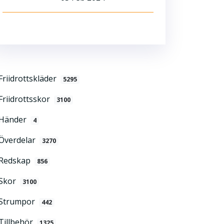
Friidrottskläder
5295
Friidrottsskor
3100
Händer
4
Överdelar
3270
Redskap
856
Skor
3100
Strumpor
442
Tillbehör
1325