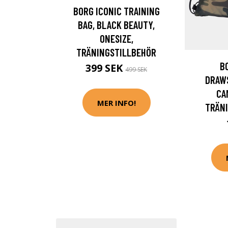
BORG ICONIC TRAINING
BAG, BLACK BEAUTY,
ONESIZE,
TRÄNINGSTILLBEHÖR
B
399 SEK
499 SEK
DRAWS
CA
MER INFO!
TRÄN