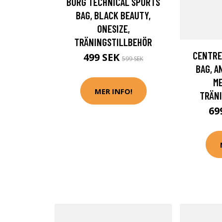
BORG TECHNICAL SPORTS
BAG, BLACK BEAUTY,
ONESIZE,
TRÄNINGSTILLBEHÖR
CENTRE
499 SEK
599 SEK
BAG, A
ME
MER INFO!
TRÄN
69