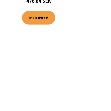
476.84 SEK
MER INFO!