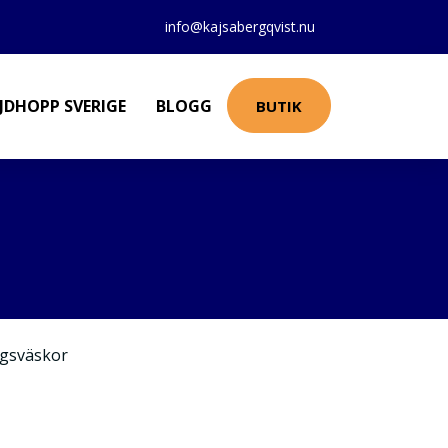
info@kajsabergqvist.nu
JDHOPP SVERIGE
BLOGG
BUTIK
gsväskor