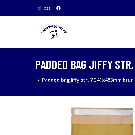
Följ oss:
PADDED BAG JIFFY STR.
Padded bag Jiffy str. 7 341x483mm brun -