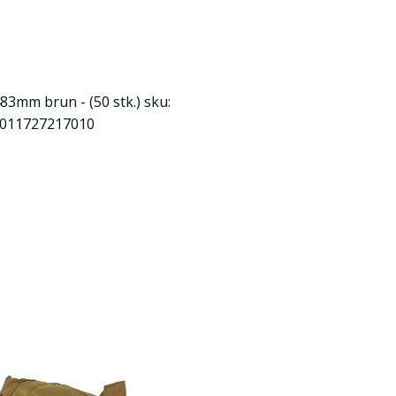
483mm brun - (50 stk.) sku:
 5011727217010