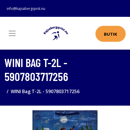
info@kajsabergqvist.nu
BUTIK
WINI BAG T-2L -
5907803717256
WINI Bag T-2L - 5907803717256