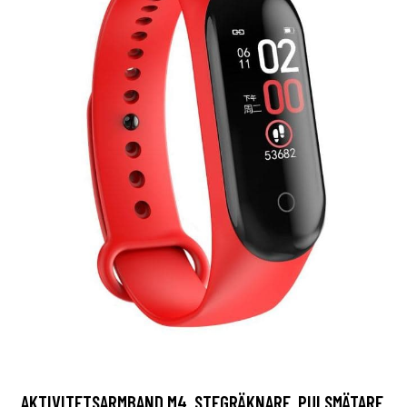
AKTIVITETSARMBAND M4, STEGRÄKNARE, PULSMÄTARE,