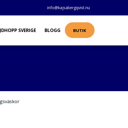
info@kajsabergqvist.nu
JDHOPP SVERIGE
BLOGG
BUTIK
gsväskor