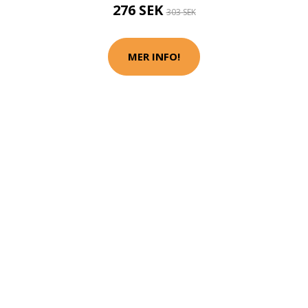
276 SEK
303 SEK
MER INFO!