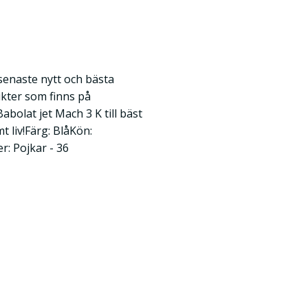
 senaste nytt och bästa
kter som finns på
olat jet Mach 3 K till bäst
t liv!Färg: BlåKön:
: Pojkar - 36