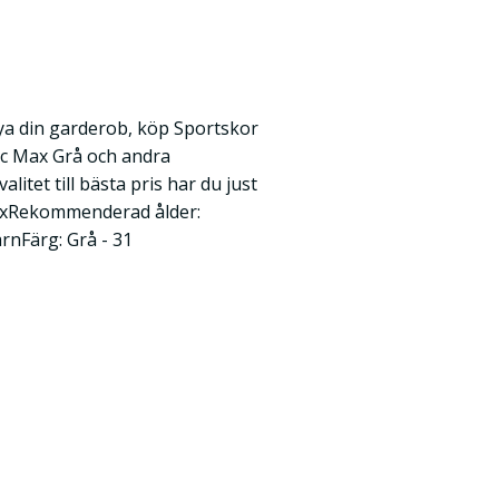
ya din garderob, köp Sportskor
ec Max Grå och andra
litet till bästa pris har du just
sexRekommenderad ålder:
rnFärg: Grå - 31