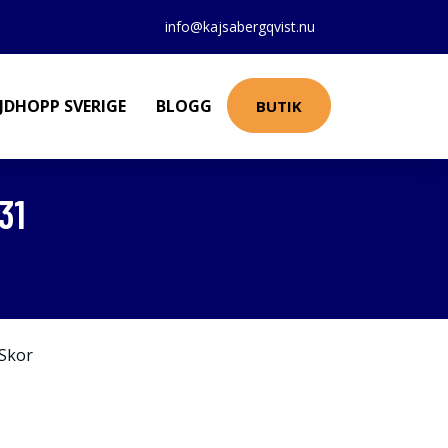
info@kajsabergqvist.nu
JDHOPP SVERIGE
BLOGG
BUTIK
31
Skor