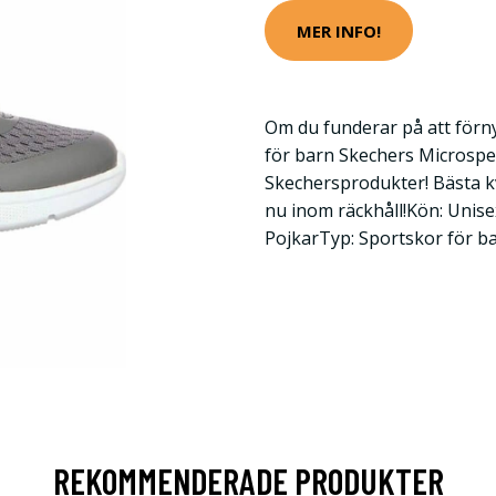
MER INFO!
Om du funderar på att förn
för barn Skechers Microsp
Skechersprodukter! Bästa kva
nu inom räckhåll!Kön: Uni
PojkarTyp: Sportskor för ba
REKOMMENDERADE PRODUKTER