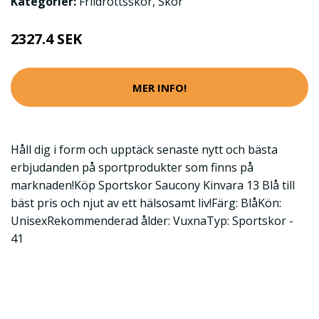
Kategorier:
Friidrottsskor
,
Skor
2327.4 SEK
MER INFO!
Håll dig i form och upptäck senaste nytt och bästa
erbjudanden på sportprodukter som finns på
marknaden!Köp Sportskor Saucony Kinvara 13 Blå till
bäst pris och njut av ett hälsosamt liv!Färg: BlåKön:
UnisexRekommenderad ålder: VuxnaTyp: Sportskor -
41