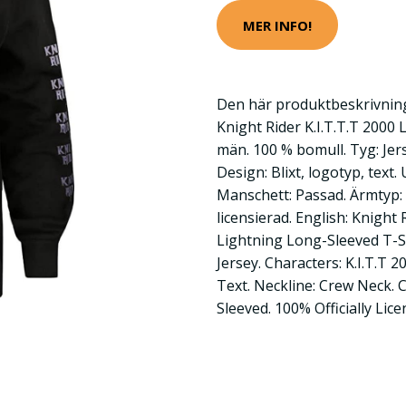
MER INFO!
Den här produktbeskrivning
Knight Rider K.I.T.T.T 2000
män. 100 % bomull. Tyg: Jers
Design: Blixt, logotyp, text
Manschett: Passad. Ärmtyp: 
licensierad. English: Knight
Lightning Long-Sleeved T-Sh
Jersey. Characters: K.I.T.T 
Text. Neckline: Crew Neck. C
Sleeved. 100% Officially Li