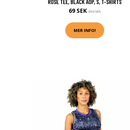
ROSE TEE, BLACK AOP, S, T-SHIRTS
69 SEK
350 SEK
MER INFO!