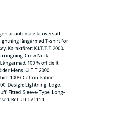
en är automatiskt översatt.
 Lightning långärmad T-shirt för
ey. Karaktärer: K.I.T.T.T 2000.
. Urringning: Crew Neck.
Långärmad. 100 % officiellt
 Rider Mens K.I.T.T 2000
irt. 100% Cotton. Fabric:
2000. Design: Lightning, Logo,
uff: Fitted. Sleeve-Type: Long-
censed. Ref: UTTV1114