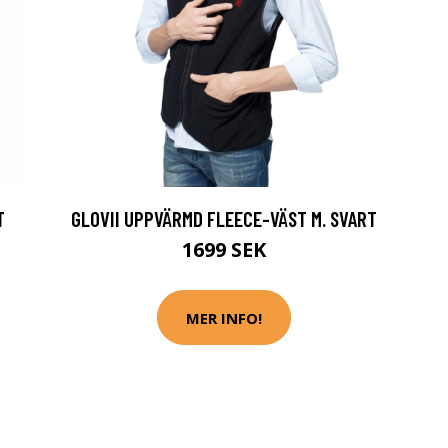
T
GLOVII UPPVÄRMD FLEECE-VÄST M. SVART
1699 SEK
MER INFO!