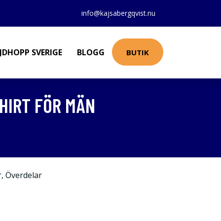
info@kajsabergqvist.nu
JDHOPP SVERIGE
BLOGG
BUTIK
SHIRT FÖR MÄN
r
,
Överdelar