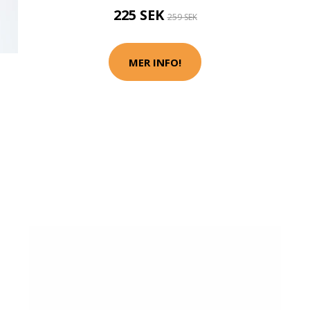
225 SEK
259 SEK
MER INFO!