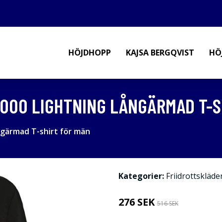
HÖJDHOPP
KAJSA BERGQVIST
HÖ
T 2000 LIGHTNING LÅNGÄRMAD T-
ångärmad T-shirt för män
Kategorier:
Friidrottskläde
276 SEK
516 SEK