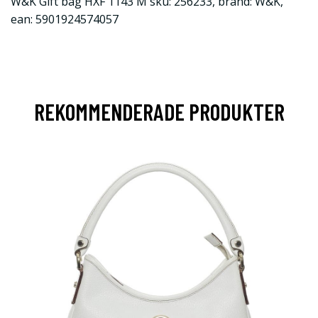
W&K Gift bag HXF 1143 M sku: 256233, brand: W&K,
ean: 5901924574057
REKOMMENDERADE PRODUKTER