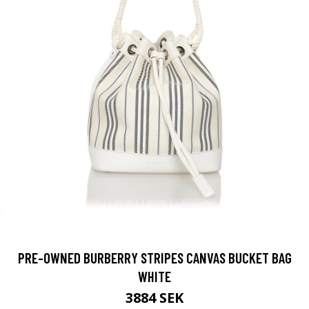
PRE-OWNED BURBERRY STRIPES CANVAS BUCKET BAG
WHITE
3884 SEK