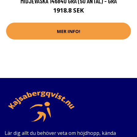
MIDJEVÄSKA 146840 GRÅ (50 ANTAL) - GRÅ
1918.8 SEK
MER INFO!
Lär dig allt du behöver veta om höjdhopp, kända