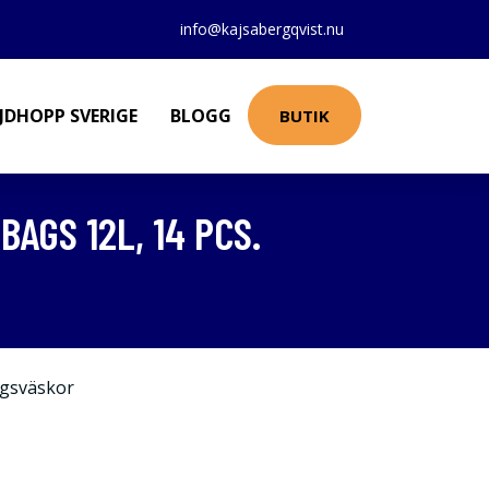
info@kajsabergqvist.nu
JDHOPP SVERIGE
BLOGG
BUTIK
GS 12L, 14 PCS.
gsväskor