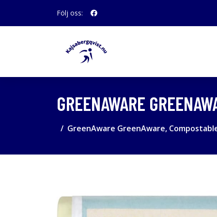
Följ oss:
GREENAWARE GREENAWAR
GreenAware GreenAware, Compostable F