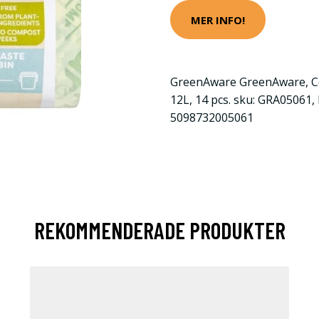
MER INFO!
GreenAware GreenAware, C
12L, 14 pcs. sku: GRA05061, 
5098732005061
REKOMMENDERADE PRODUKTER