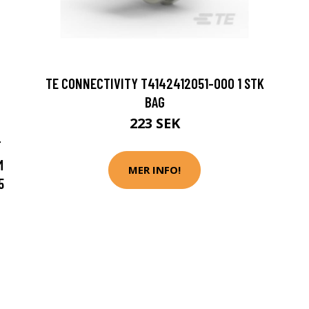
TE CONNECTIVITY T4142412051-000 1 STK
BAG
223 SEK
T
M
MER INFO!
5