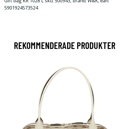
Gift bag KR 1028 L sku: 500943, brand: W&K, ean:
5901924573524
REKOMMENDERADE PRODUKTER