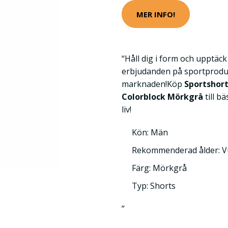
MER INFO!
“Håll dig i form och upptäc
erbjudanden på sportprodu
marknaden!Köp
Sportshor
Colorblock Mörkgrå
till b
liv!
Kön: Män
Rekommenderad ålder: 
Färg: Mörkgrå
Typ: Shorts
”