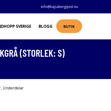
info@kajsabergqvist.nu
JDHOPP SVERIGE
BLOGG
BUTIK
GRÅ (STORLEK: S)
r
,
Underdelar