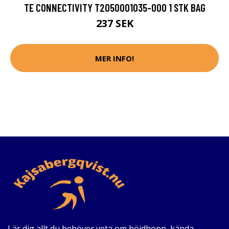
TE CONNECTIVITY T2050001035-000 1 STK BAG
237 SEK
MER INFO!
Lär dig allt du behöver veta om höjdhopp, kända