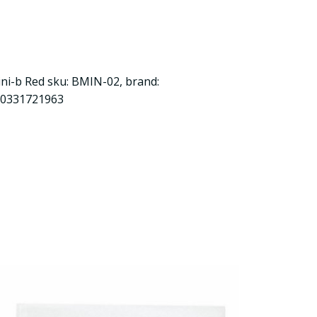
i-b Red sku: BMIN-02, brand:
60331721963