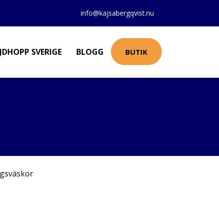
info@kajsabergqvist.nu
JDHOPP SVERIGE
BLOGG
BUTIK
gsväskor