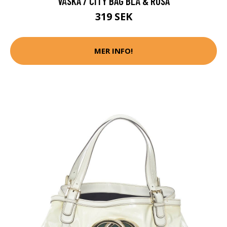
VÄSKA / CITY BAG BLÅ & ROSA
319 SEK
MER INFO!