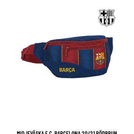
MIDJEVÄSKA F.C. BARCELONA 20/21 RÖDBRUN