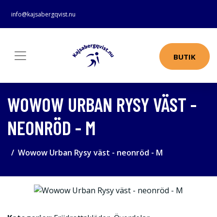
info@kajsabergqvist.nu
BUTIK
WOWOW URBAN RYSY VÄST -
NEONRÖD - M
Wowow Urban Rysy väst - neonröd - M