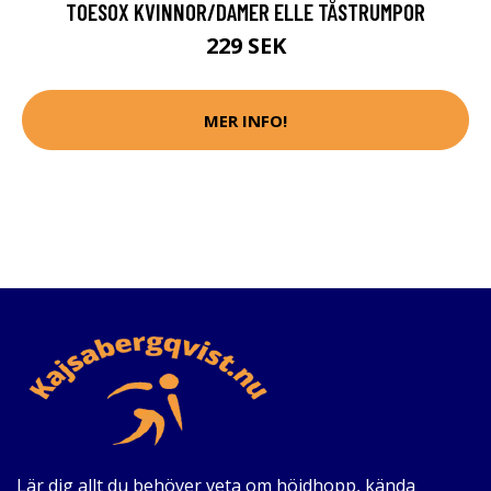
TOESOX KVINNOR/DAMER ELLE TÅSTRUMPOR
229 SEK
MER INFO!
Lär dig allt du behöver veta om höjdhopp, kända