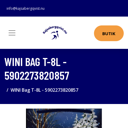
info@kajsabergqvist.nu
BUTIK
WINI BAG T-8L -
5902273820857
WINI Bag T-8L - 5902273820857