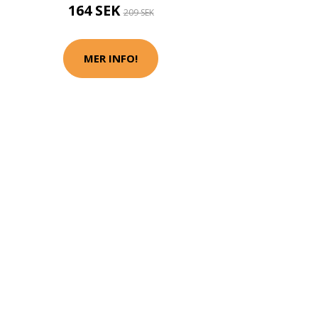
164 SEK
209 SEK
MER INFO!