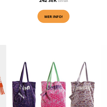
242 SEK
339 SEK
MER INFO!