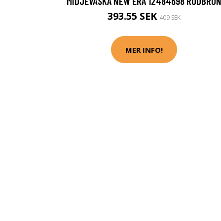
MIDJEVÄSKA NEW ERA 12484698 RÖDBRU
393.55 SEK
409 SEK
MER INFO!