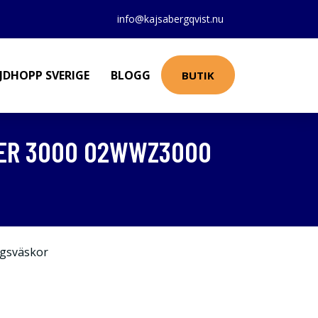
info@kajsabergqvist.nu
JDHOPP SVERIGE
BLOGG
BUTIK
MER 3000 02WWZ3000
gsväskor