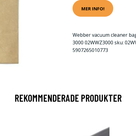
MER INFO!
Webber vacuum cleaner b
3000 02WWZ3000 sku: 02WW
5907265010773
REKOMMENDERADE PRODUKTER