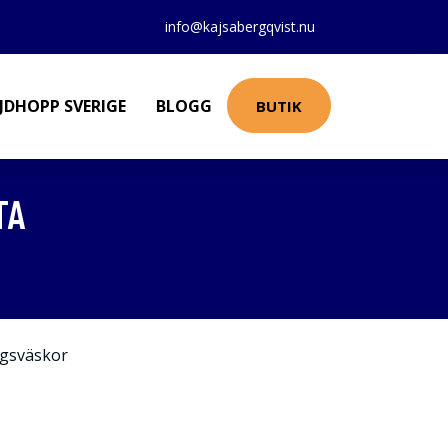
info@kajsabergqvist.nu
JDHOPP SVERIGE
BLOGG
BUTIK
TA
gsväskor