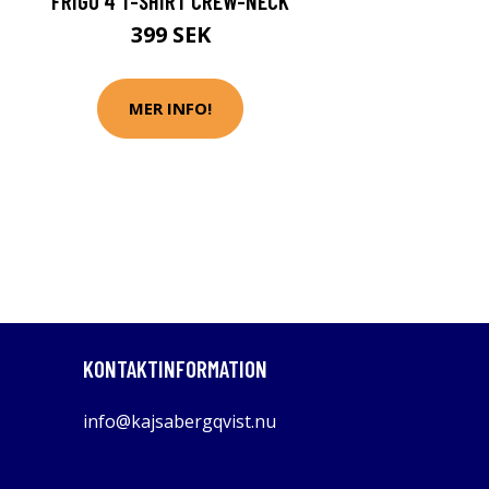
FRIGO 4 T-SHIRT CREW-NECK
399 SEK
MER INFO!
KONTAKTINFORMATION
info@kajsabergqvist.nu