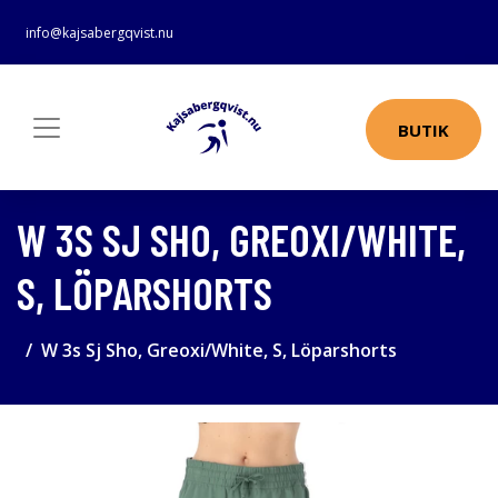
info@kajsabergqvist.nu
BUTIK
W 3S SJ SHO, GREOXI/WHITE,
S, LÖPARSHORTS
W 3s Sj Sho, Greoxi/White, S, Löparshorts