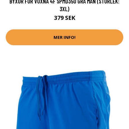
BYXOR FÖR VUXNA 4F SPMD350 GRÅ MÄN (STORLEK:
3XL)
379 SEK
MER INFO!