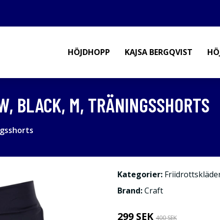
HÖJDHOPP
KAJSA BERGQVIST
HÖ
 W, BLACK, M, TRÄNINGSSHORTS
ngsshorts
Kategorier:
Friidrottskläde
Brand:
Craft
299 SEK
400 SEK