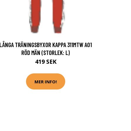
LÅNGA TRÄNINGSBYXOR KAPPA 311MTW A01
RÖD MÄN (STORLEK: L)
419 SEK
MER INFO!