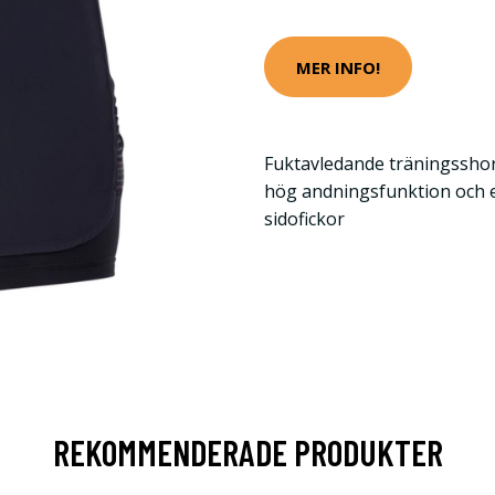
MER INFO!
Fuktavledande träningsshort
hög andningsfunktion och e
sidofickor
REKOMMENDERADE PRODUKTER