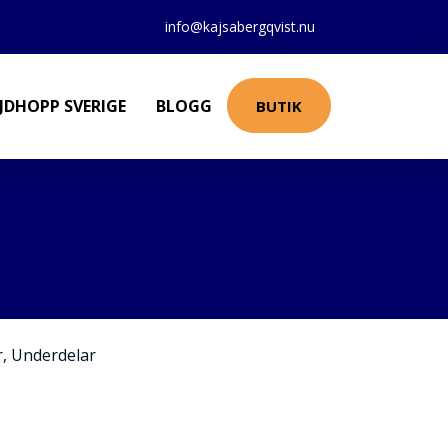
info@kajsabergqvist.nu
JDHOPP SVERIGE
BLOGG
BUTIK
r
,
Underdelar