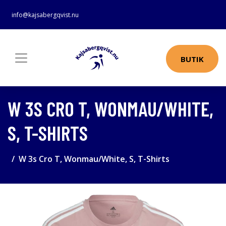
info@kajsabergqvist.nu
BUTIK
W 3S CRO T, WONMAU/WHITE,
S, T-SHIRTS
W 3s Cro T, Wonmau/White, S, T-Shirts