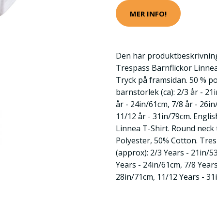
MER INFO!
Den här produktbeskrivning
Trespass Barnflickor Linnea
Tryck på framsidan. 50 % po
barnstorlek (ca): 2/3 år - 21
år - 24in/61cm, 7/8 år - 26i
11/12 år - 31in/79cm. Englis
Linnea T-Shirt. Round neck t
Polyester, 50% Cotton. Tres
(approx): 2/3 Years - 21in/5
Years - 24in/61cm, 7/8 Years
28in/71cm, 11/12 Years - 3