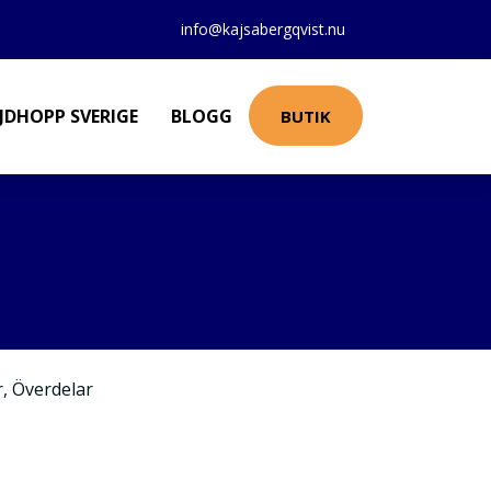
info@kajsabergqvist.nu
JDHOPP SVERIGE
BLOGG
BUTIK
r
,
Överdelar