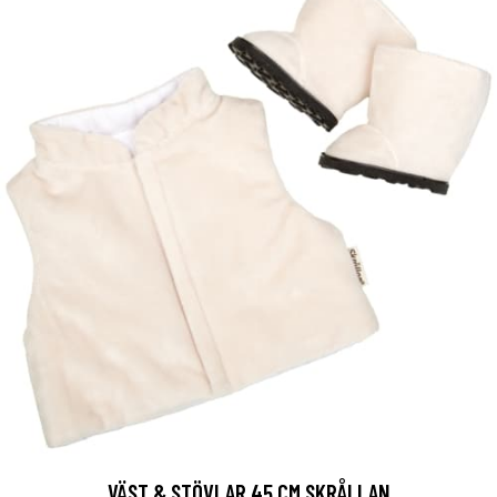
VÄST & STÖVLAR 45 CM SKRÅLLAN