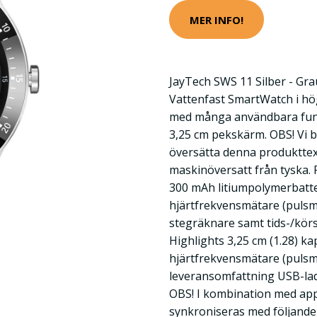
MER INFO!
JayTech SWS 11 Silber - Gra
Vattenfast SmartWatch i hö
med många användbara funkt
3,25 cm pekskärm. OBS! Vi be
översätta denna produkttex
maskinöversatt från tyska. F
300 mAh litiumpolymerbatte
hjärtfrekvensmätare (pulsm
stegräknare samt tids-/körs
Highlights 3,25 cm (1.28) k
hjärtfrekvensmätare (pulsm
leveransomfattning USB-lad
OBS! I kombination med app
synkroniseras med följande