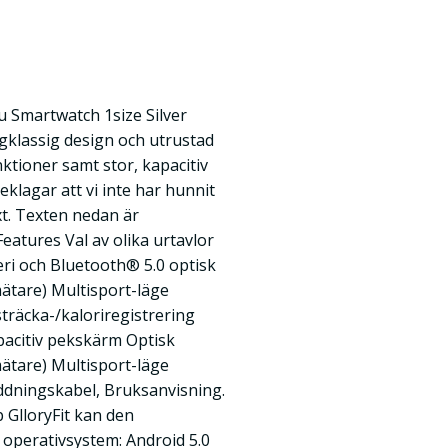
u Smartwatch 1size Silver
gklassig design och utrustad
ioner samt stor, kapacitiv
klagar att vi inte har hunnit
t. Texten nedan är
eatures Val av olika urtavlor
ri och Bluetooth® 5.0 optisk
ätare) Multisport-läge
träcka-/kaloriregistrering
apacitiv pekskärm Optisk
ätare) Multisport-läge
dningskabel, Bruksanvisning.
 GlloryFit kan den
 operativsystem: Android 5.0