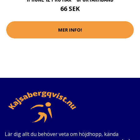
66 SEK
MER INFO!
Lär dig allt du behöver veta om höjdhopp, kända