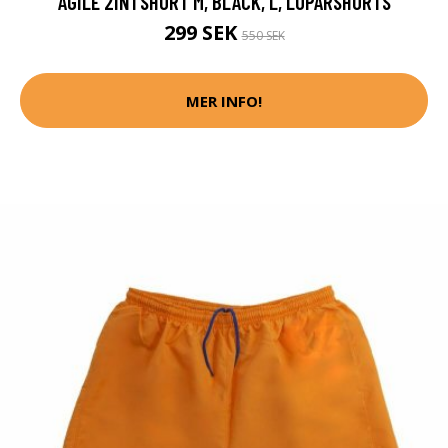
AGILE 2IN1 SHORT M, BLACK, L, LÖPARSHORTS
299 SEK
550 SEK
MER INFO!