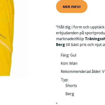
MER INFO!
“Håll dig i form och upptäc
erbjudanden på sportprodu
marknaden!Köp
Träningss
Berg
till bäst pris och njut 
Färg: Gul
Kön: Män
Rekommenderad ålder: 
Typ:
Shorts
Berg
”