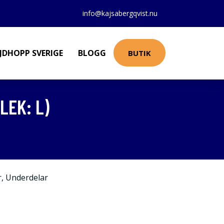
info@kajsabergqvist.nu
JDHOPP SVERIGE
BLOGG
BUTIK
EK: L)
r
,
Underdelar