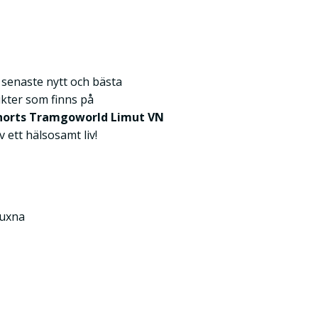
k senaste nytt och bästa
kter som finns på
horts Tramgoworld Limut VN
av ett hälsosamt liv!
Vuxna