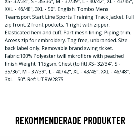
XS- 32/34", S - 35/36", M - 37/39", L - 40/42", XL - 43/45",
XXL - 46/48", 3XL - 50". English: Tombo Mens
Teamsport Start Line Sports Training Track Jacket. Full
zip front. 2 front pockets, 1 right with zipper.
Elasticated hem and cuff. Part mesh lining. Piping trim.
Access zip for embroidery. Tag free, unbranded. Size
back label only. Removable brand swing ticket.
Fabric:100% Polyester twill microfibre with peached
finish Weight: 115gsm. Chest (to fit) XS- 32/34", S -
35/36", M - 37/39", L - 40/42", XL - 43/45", XXL - 46/48",
3XL - 50". Ref: UTRW2875
REKOMMENDERADE PRODUKTER