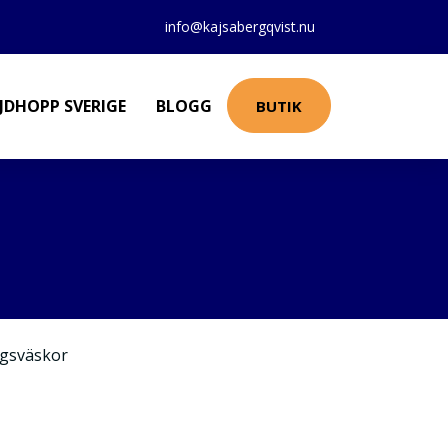
info@kajsabergqvist.nu
JDHOPP SVERIGE
BLOGG
BUTIK
gsväskor