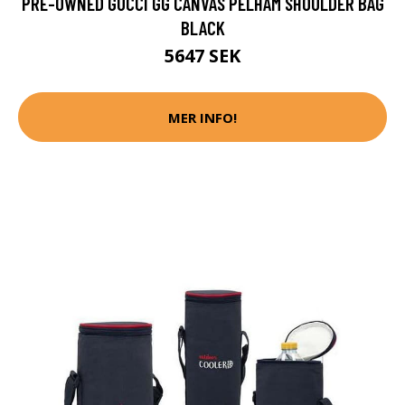
PRE-OWNED GUCCI GG CANVAS PELHAM SHOULDER BAG
BLACK
5647 SEK
MER INFO!