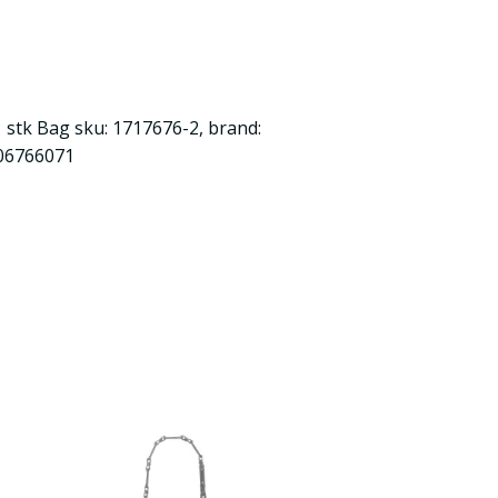
 stk Bag sku: 1717676-2, brand:
006766071