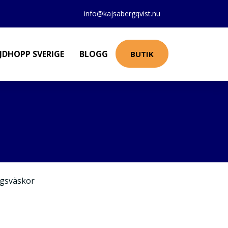
info@kajsabergqvist.nu
JDHOPP SVERIGE
BLOGG
BUTIK
gsväskor