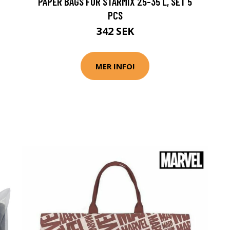
PAPER BAGS FOR STARMIX 25-35 L, SET 5
PCS
342 SEK
MER INFO!