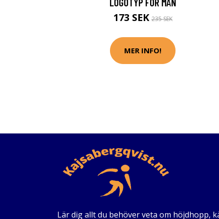
LOGOTYP FÖR MÄN
173 SEK
235 SEK
MER INFO!
Lär dig allt du behöver veta om höjdhopp, 