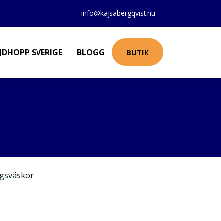
info@kajsabergqvist.nu
JDHOPP SVERIGE
BLOGG
BUTIK
gsväskor