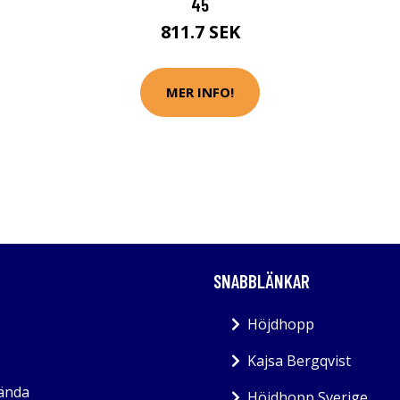
45
811.7 SEK
MER INFO!
SNABBLÄNKAR
Höjdhopp
Kajsa Bergqvist
kända
Höjdhopp Sverige