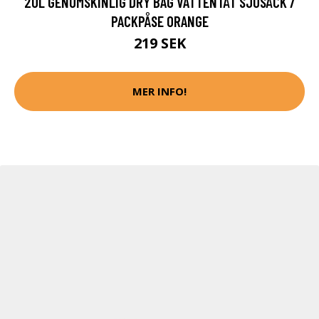
20L GENOMSKINLIG DRY BAG VATTENTÄT SJÖSÄCK /
PACKPÅSE ORANGE
219 SEK
MER INFO!