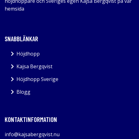
höjdhoppare och Sveriges egen Kajsa Bergqvist på vår
hemsida
SNABBLÄNKAR
Höjdhopp
Kajsa Bergqvist
Höjdhopp Sverige
Blogg
KONTAKTINFORMATION
info@kajsabergqvist.nu