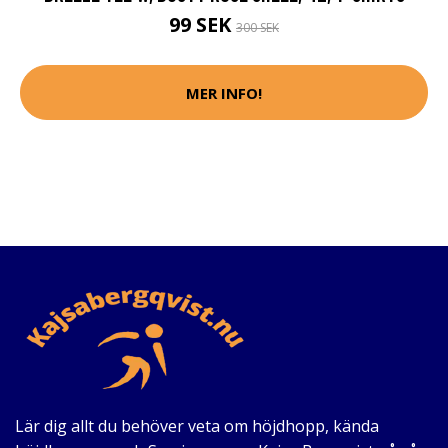
99 SEK
300 SEK
MER INFO!
Lär dig allt du behöver veta om höjdhopp, kända