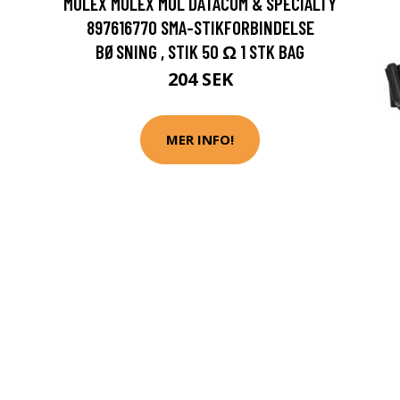
MOLEX MOLEX MOL DATACOM & SPECIALTY
897616770 SMA-STIKFORBINDELSE
BØSNING , STIK 50 Ω 1 STK BAG
204 SEK
MER INFO!