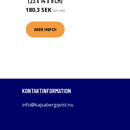
(23 X 14 X 9 CM)
180.3 SEK
231 SEK
MER INFO!
KONTAKTINFORMATION
info@kajsabergqvist.nu