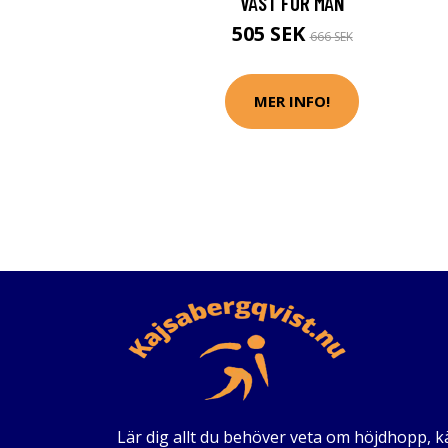
VÄST FÖR MÄN
505 SEK
666 SEK
MER INFO!
Lär dig allt du behöver veta om höjdhopp, 