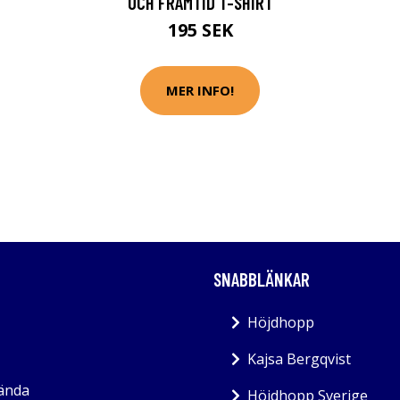
OCH FRAMTID T-SHIRT
195 SEK
MER INFO!
SNABBLÄNKAR
Höjdhopp
Kajsa Bergqvist
kända
Höjdhopp Sverige