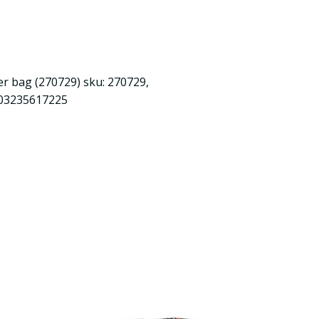
er bag (270729) sku: 270729,
5903235617225