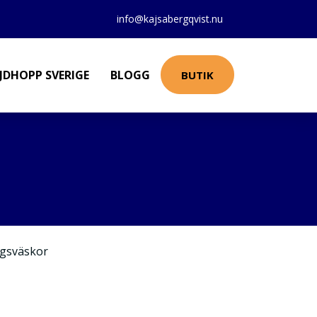
info@kajsabergqvist.nu
JDHOPP SVERIGE
BLOGG
BUTIK
gsväskor