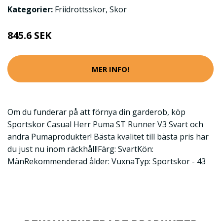
Kategorier:
Friidrottsskor
,
Skor
845.6 SEK
MER INFO!
Om du funderar på att förnya din garderob, köp
Sportskor Casual Herr Puma ST Runner V3 Svart och
andra Pumaprodukter! Bästa kvalitet till bästa pris har
du just nu inom räckhåll!Färg: SvartKön:
MänRekommenderad ålder: VuxnaTyp: Sportskor - 43