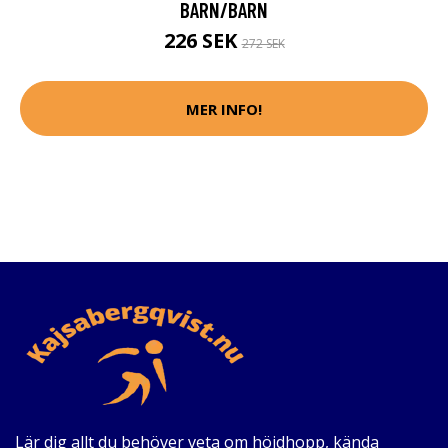
BARN/BARN
226 SEK
272 SEK
MER INFO!
Lär dig allt du behöver veta om höjdhopp, kända