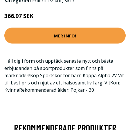
Kategorier:
Friidrottsskor
,
Skor
366.97 SEK
MER INFO!
Håll dig i form och upptäck senaste nytt och bästa
erbjudanden på sportprodukter som finns på
marknaden!Köp Sportskor för barn Kappa Alpha 2V Vit
till bäst pris och njut av ett hälsosamt liv!Färg: VitKön:
KvinnaRekommenderad ålder: Pojkar - 30
REKOMMENDERADE PRODUKTER