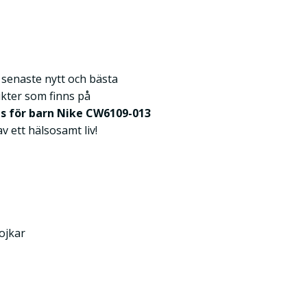
k senaste nytt och bästa
kter som finns på
s för barn Nike CW6109-013
av ett hälsosamt liv!
ojkar