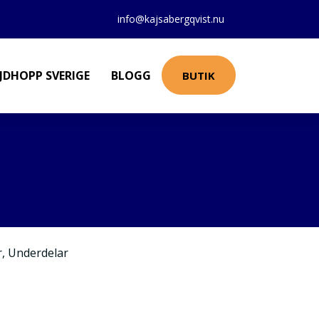
info@kajsabergqvist.nu
JDHOPP SVERIGE
BLOGG
BUTIK
r
,
Underdelar