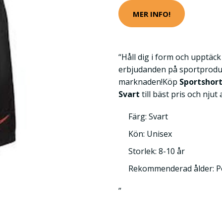
MER INFO!
“Håll dig i form och upptäc
erbjudanden på sportprodu
marknaden!Köp
Sportshort
Svart
till bäst pris och njut 
Färg: Svart
Kön: Unisex
Storlek: 8-10 år
Rekommenderad ålder: P
”