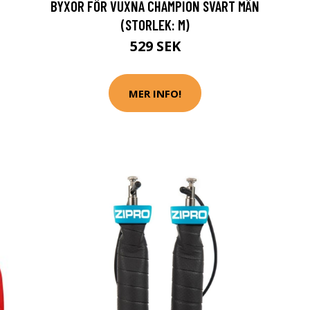
BYXOR FÖR VUXNA CHAMPION SVART MÄN
(STORLEK: M)
529 SEK
MER INFO!