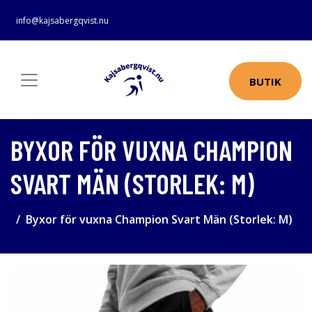
info@kajsabergqvist.nu
BUTIK
BYXOR FÖR VUXNA CHAMPION
SVART MÄN (STORLEK: M)
Byxor för vuxna Champion Svart Män (Storlek: M)