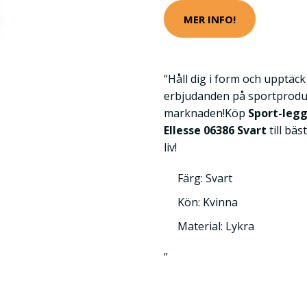
MER INFO!
“Håll dig i form och upptäc
erbjudanden på sportprodu
marknaden!Köp
Sport-leg
Ellesse 06386 Svart
till bäs
liv!
Färg: Svart
Kön: Kvinna
Material: Lykra
”