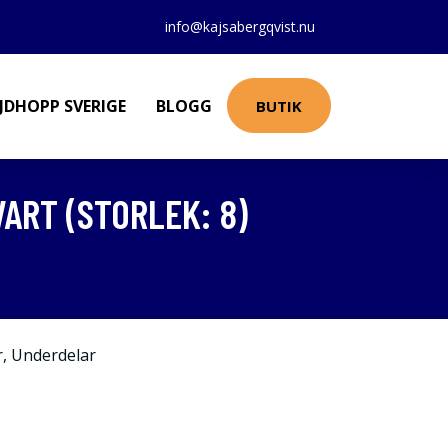
info@kajsabergqvist.nu
JDHOPP SVERIGE
BLOGG
BUTIK
ART (STORLEK: 8)
r
,
Underdelar