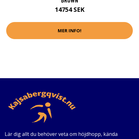
14754 SEK
MER INFO!
Lär dig allt du behöver veta om höjdhopp, kända