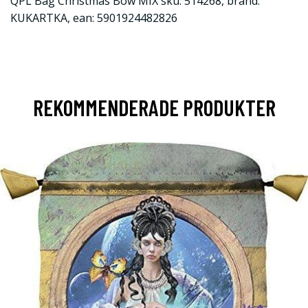
QPL Bag Christmas Bow MIX sku: 514268, brand:
KUKARTKA, ean: 5901924482826
REKOMMENDERADE PRODUKTER