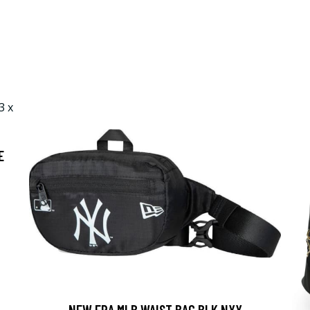
E
NEW ERA MLB WAIST BAG BLK NYY