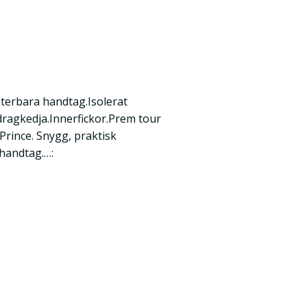
sterbara handtag.Isolerat
 dragkedja.Innerfickor.Prem tour
Prince. Snygg, praktisk
handtag.…: