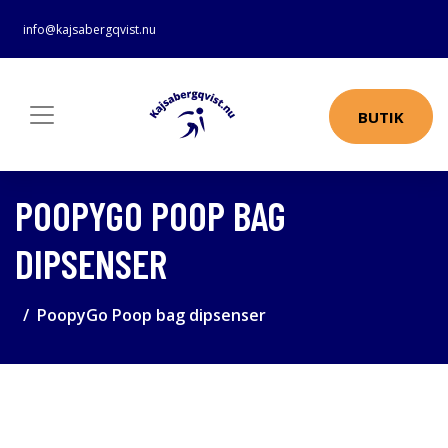
info@kajsabergqvist.nu
BUTIK
POOPYGO POOP BAG
DIPSENSER
PoopyGo Poop bag dipsenser