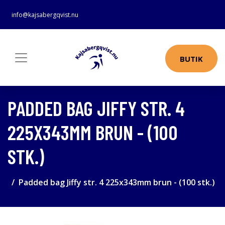
info@kajsabergqvist.nu
BUTIK
PADDED BAG JIFFY STR. 4
225X343MM BRUN - (100
STK.)
Padded bag Jiffy str. 4 225x343mm brun - (100 stk.)